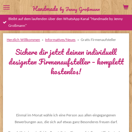
Zum
Handmade
by Jenny Großmann
Hauptinhalt
Bleibt auf dem laufenden über den WhatsApp Kanal "Handmade by Jenny
springen
Großmann"
Herzlich Willkommen
»
Informatives/Neues
»
Gratis Firmenaufsteller
Sichere dir jetzt deinen individuell
designten Firmenaufsteller – komplett
kostenlos!
Einmal im Monat wähle ich eine Person aus allen eingegangenen
Bewerbungen aus, die sich auf etwas ganz Besonderes freuen darf.