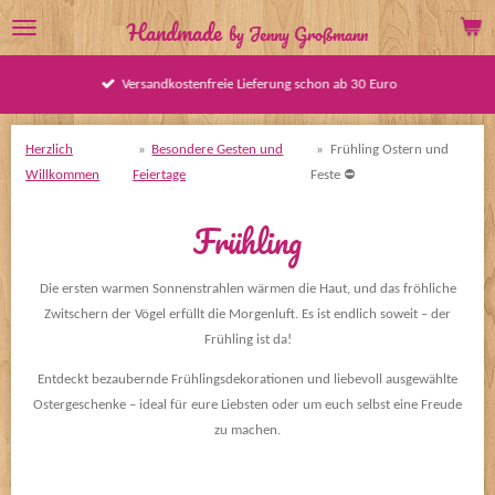
Zum
Handmade
by Jenny Großmann
Hauptinhalt
springen
Blaulicht Accessoires im Shop erhältlich
Herzlich
»
Besondere Gesten und
»
Frühling Ostern und
Willkommen
Feiertage
Feste ⛔️
Frühling
Die ersten warmen Sonnenstrahlen wärmen die Haut, und das fröhliche
Zwitschern der Vögel erfüllt die Morgenluft. Es ist endlich soweit – der
Frühling ist da!
Entdeckt bezaubernde Frühlingsdekorationen und liebevoll ausgewählte
Ostergeschenke – ideal für eure Liebsten oder um euch selbst eine Freude
zu machen.