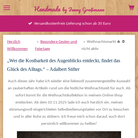
Zum
Handmade
by Jenny Großmann
Hauptinhalt
springen
Blaulicht Accessoires im Shop erhältlich
Herzlich
»
Besondere Gesten und
»
Weihnachtsmarkt 🎄 ⛔️
Willkommen
Feiertage
nicht aktiv
„Wer die Kostbarkeit des Augenblicks entdeckt, findet das
Glück des Alltags.“ – Adalbert Stifter
Auch dieses Jahr habe ich wieder eine liebevoll zusammengestellte Auswahl
an zauberhaften Artikeln rund um die festliche Weihnachtszeit für euch. Ab
sofort könnt ihr die Weihnachtskollektion in meinem Online-Shop
entdecken. Ab dem 10.11.2025 lade ich euch herzlich ein, meinen
stimmungsvoll eingerichteten Selbstbedienungsladen vor Ort zu besuchen
und in aller Ruhe zu stöbern. Ich freue mich schon darauf, euch dort
persönlich willkommen zu heißen!